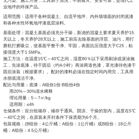
无污染、施工方便，工具易于清洗，不易着火、安全可靠，是现代工
业地坪的环保产品。
适用范围：适用于各种混凝土、自流平地坪、内外墙墙面的封闭底漆
和各种水性环氧地坪漆底层涂料。
基面处理：混凝土基面必须充分干燥，新浇的混凝土要求夏天养护15
天以上，冬天养护28天以上，施工前应去除基面的浮层、油污，用打
磨机打磨吸尘，使基面平整干净、牢固，表面抗压强度大于C25，粘
接强度大于1.5MPa。
施工方法：在温度15℃～40℃之间，湿度80％以下采用刷涂或滚涂施
工，先涂底漆，待干固后（约4小时）再涂两道色漆，罩光漆待色漆干
固后涂装（根据要求）。配好的漆料必须在指定时间内用完，工具用
水彻底清洁干净。
配比与用量：底漆：A组份1份:B组份4份
用20%～30%清水稀释
理论用量：5～7㎡/kg
适用期：≤4h
仓储条件：应分组储存，储存于通风、阴凉、干燥的室内，温度在5℃
～40℃之间，在原装未开封条件下保质期为6个月。
包装规格：(B组份：4公斤桶；A组份：1公斤桶）或B组份：18公斤
桶；A组份：4.5公斤桶）